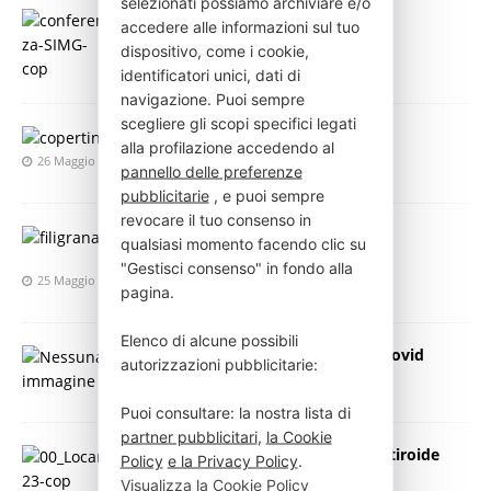
selezionati possiamo archiviare e/o
Herpes Zoster
accedere alle informazioni sul tuo
27 Maggio 2023
Press Italia
dispositivo, come i cookie,
identificatori unici, dati di
navigazione. Puoi sempre
scegliere gli scopi specifici legati
Diabete: è nato EUDF Italia
alla profilazione accedendo al
26 Maggio 2023
Press Italia
pannello delle preferenze
pubblicitarie
, e puoi sempre
revocare il tuo consenso in
Long Covid, una battaglia ancora da
qualsiasi momento facendo clic su
combattere
"Gestisci consenso" in fondo alla
25 Maggio 2023
Press Italia
pagina.
Elenco di alcune possibili
Prof. Andreoni su nuova variante Covid
autorizzazioni pubblicitarie:
24 Maggio 2023
Press Italia
Puoi consultare: la nostra lista di
partner pubblicitari
,
la Cookie
Torna la settimana mondiale della tiroide
Policy
e la Privacy Policy
.
22 Maggio 2023
Press Italia
Visualizza la Cookie Policy