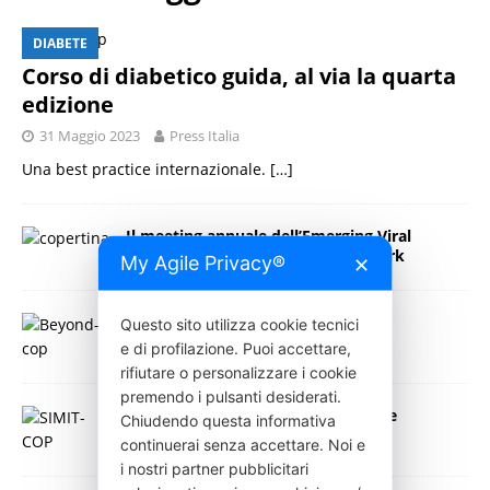
DIABETE
Corso di diabetico guida, al via la quarta
edizione
31 Maggio 2023
Press Italia
Una best practice internazionale.
[…]
Il meeting annuale dell’Emerging Viral
Diseases-Expert Laboratory Network
My Agile Privacy®
✕
29 Maggio 2023
Press Italia
Burn-out tra il personale sanitario
Questo sito utilizza cookie tecnici
e di profilazione. Puoi accettare,
29 Maggio 2023
Press Italia
rifiutare o personalizzare i cookie
premendo i pulsanti desiderati.
SIMIT a Palermo – Malattie Infettive
Chiudendo questa informativa
27 Maggio 2023
Press Italia
continuerai senza accettare. Noi e
i nostri partner pubblicitari