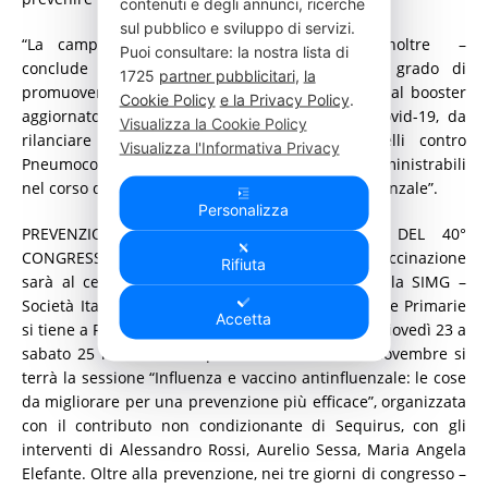
contenuti e degli annunci, ricerche
sul pubblico e sviluppo di servizi.
“La campagna vaccinale contro l’influenza, inoltre –
Puoi consultare: la nostra lista di
conclude Rossi – rappresenta un fattore in grado di
1725
partner pubblicitari
,
la
promuovere anche gli altri vaccini per l’adulto, dal booster
Cookie Policy
e la Privacy Policy
.
aggiornato contro le più recenti varianti del Covid-19, da
Visualizza la Cookie Policy
rilanciare fortemente in questa fase, a quelli contro
Visualizza l'Informativa Privacy
Pneumococco e Herpes Zoster. Sono tutti somministrabili
nel corso della stessa seduta del vaccino antinfluenzale”.
Personalizza
PREVENZIONE E FORMAZIONE AL CENTRO DEL 40°
CONGRESSO NAZIONALE SIMG – Il tema della vaccinazione
Rifiuta
sarà al centro del 40° Congresso Nazionale della SIMG –
Società Italiana di Medicina Generale e delle Cure Primarie
Accetta
si tiene a Firenze presso la Fortezza da Basso da giovedì 23 a
sabato 25 novembre. In particolare, sabato 25 novembre si
terrà la sessione “Influenza e vaccino antinfluenzale: le cose
da migliorare per una prevenzione più efficace”, organizzata
con il contributo non condizionante di Sequirus, con gli
interventi di Alessandro Rossi, Aurelio Sessa, Maria Angela
Elefante. Oltre alla prevenzione, nei tre giorni di congresso –