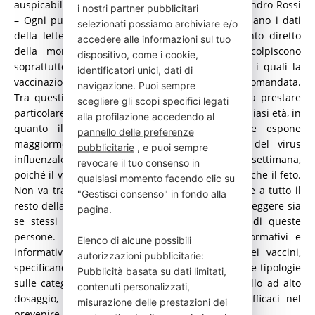
auspicabile e dal 95% ottimale – evidenzia Alessandro Rossi
i nostri partner pubblicitari
– Ogni punto di copertura in più, come confermano i dati
selezionati possiamo archiviare e/o
della letteratura, corrisponde a un abbassamento diretto
accedere alle informazioni sul tuo
della mortalità e dell’ospedalizzazione, che colpiscono
dispositivo, come i cookie,
soprattutto i pazienti anziani e i più fragili, per i quali la
identificatori unici, dati di
vaccinazione non è più solo consigliata, ma raccomandata.
navigazione. Puoi sempre
Tra questi vi sono due popolazioni a cui bisogna prestare
scegliere gli scopi specifici legati
particolare attenzione: i pazienti diabetici di qualsiasi età, in
alla profilazione accedendo al
quanto il diabete per le sue caratteristiche espone
pannello delle preferenze
maggiormente alle conseguenze più nefaste del virus
pubblicitarie
, e puoi sempre
influenzale, e le donne in gravidanza a qualsiasi settimana,
revocare il tuo consenso in
poiché il vaccino è sicuro e protegge sia la donna che il feto.
qualsiasi momento facendo clic su
Non va trascurata l’indicazione della vaccinazione a tutto il
"Gestisci consenso" in fondo alla
resto della popolazione giovane e adulta per proteggere sia
pagina.
se stessi che la comunità e i contatti diretti di queste
persone. La SIMG ha predisposto strumenti formativi e
Elenco di alcune possibili
informativi per favorire le somministrazioni dei vaccini,
autorizzazioni pubblicitarie:
specificando l’importanza di usarne due specifiche tipologie
Pubblicità basata su dati limitati,
sulle categorie più fragili, quello adiuvato e quello ad alto
contenuti personalizzati,
dosaggio, che si sono rivelati maggiormente efficaci nel
misurazione delle prestazioni dei
prevenire mortalità e ospedalizzazione”.