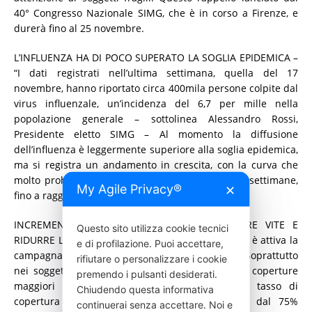
40° Congresso Nazionale SIMG, che è in corso a Firenze, e
durerà fino al 25 novembre.
L’INFLUENZA HA DI POCO SUPERATO LA SOGLIA EPIDEMICA –
“I dati registrati nell’ultima settimana, quella del 17
novembre, hanno riportato circa 400mila persone colpite dal
virus influenzale, un’incidenza del 6,7 per mille nella
popolazione generale – sottolinea Alessandro Rossi,
Presidente eletto SIMG – Al momento la diffusione
dell’influenza è leggermente superiore alla soglia epidemica,
ma si registra un andamento in crescita, con la curva che
molto probabilmente proseguirà nelle prossime settimane,
My Agile Privacy®
✕
fino a raggiungere il picco poco prima di natale”.
INCREMENTARE LA VACCINAZIONE PER SALVARE VITE E
Questo sito utilizza cookie tecnici
RIDURRE LE OSPEDALIZZAZIONI – Da metà ottobre è attiva la
e di profilazione. Puoi accettare,
campagna vaccinale in tutte le regioni italiane. “Soprattutto
rifiutare o personalizzare i cookie
nei soggetti fragili, si devono raggiungere delle coperture
premendo i pulsanti desiderati.
maggiori rispetto allo scorso anno, quando il tasso di
Chiudendo questa informativa
copertura si è attestato al 56%, ben lontano dal 75%
continuerai senza accettare. Noi e