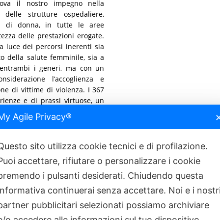
ova il nostro impegno nella
delle strutture ospedaliere,
a di donna, in tutte le aree
tezza delle prestazioni erogate.
a luce dei percorsi inerenti sia
o della salute femminile, sia a
 entrambi i generi, ma con un
nsiderazione l’accoglienza e
ne di vittime di violenza. I 367
rienze e di prassi virtuose, un
nto dei medici e degli operatori
My Agile Privacy®
appresentano per la popolazione,
lle proprie necessità, nonché di
te a specifiche patologie, con
Questo sito utilizza cookie tecnici e di profilazione.
ropriate».
Puoi accettare, rifiutare o personalizzare i cookie
premendo i pulsanti desiderati. Chiudendo questa
 Bollini Rosa è avvenuta tramite
mande, ciascuna con un valore
informativa continuerai senza accettare. Noi e i nostr
one dedicata ai servizi generali
partner pubblicitari selezionati possiamo archiviare
di violenza sulle donne e sugli
 Walter Ricciardi, Professore di
e/o accedere alle informazioni sul tuo dispositivo,