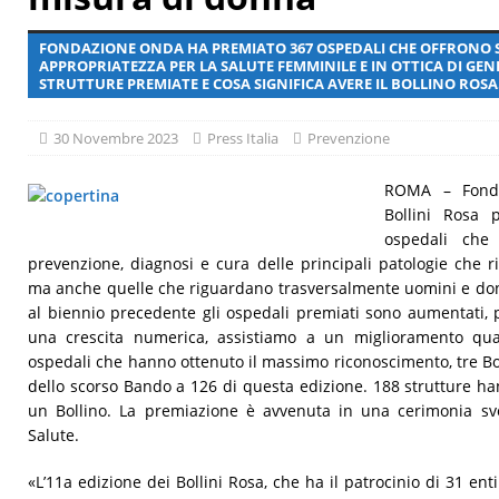
[ 29 Luglio 2026 ]
Giornata mondiale delle epatiti, malattia a
FONDAZIONE ONDA HA PREMIATO 367 OSPEDALI CHE OFFRONO SE
APPROPRIATEZZA PER LA SALUTE FEMMINILE E IN OTTICA DI GEN
STRUTTURE PREMIATE E COSA SIGNIFICA AVERE IL BOLLINO ROSA
30 Novembre 2023
Press Italia
Prevenzione
ROMA – Fonda
Bollini Rosa 
ospedali che 
prevenzione, diagnosi e cura delle principali patologie che r
ma anche quelle che riguardano trasversalmente uomini e donn
al biennio precedente gli ospedali premiati sono aumentati,
una crescita numerica, assistiamo a un miglioramento qualit
ospedali che hanno ottenuto il massimo riconoscimento, tre Boll
dello scorso Bando a 126 di questa edizione. 188 strutture ha
un Bollino. La premiazione è avvenuta in una cerimonia svol
Salute.
«L’11a edizione dei Bollini Rosa, che ha il patrocinio di 31 enti