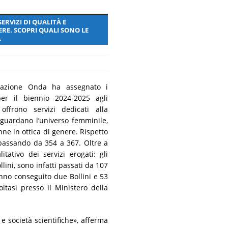
ncora presente
MALATTIE RARE
RVIZI DI QUALITÀ E
ERE. SCOPRI QUALI SONO LE
.
zione Onda ha assegnato i
per il biennio 2024-2025 agli
offrono servizi dedicati alla
iguardano l’universo femminile,
e in ottica di genere. Rispetto
 passando da 354 a 367. Oltre a
ativo dei servizi erogati: gli
ini, sono infatti passati da 107
nno conseguito due Bollini e 53
tasi presso il Ministero della
 e società scientifiche», afferma