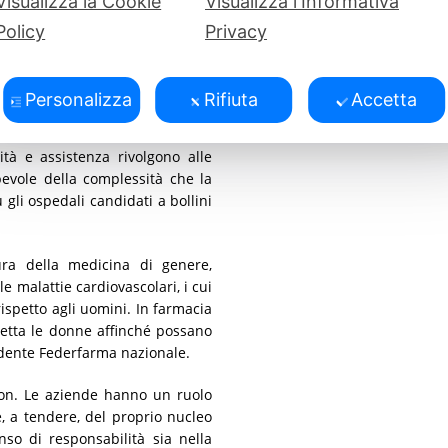
Visualizza la Cookie
Visualizza l'Informativa
etenza specialistica coniugata
Policy
Privacy
nata in ottica di genere, con un
donne e gli operatori sanitari. È
nche questo anno i Bollini Rosa
Personalizza
Rifiuta
Accetta
ofessore ordinario di Igiene e
dente Commissione Bollino Rosa.
tà e assistenza rivolgono alle
vole della complessità che la
gli ospedali candidati a bollini
ura della medicina di genere,
 malattie cardiovascolari, i cui
ispetto agli uomini. In farmacia
retta le donne affinché possano
idente Federfarma nazionale.
Aon. Le aziende hanno un ruolo
e, a tendere, del proprio nucleo
so di responsabilità sia nella