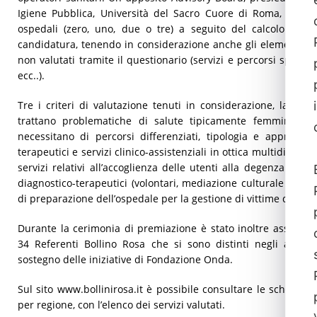
Igiene Pubblica, Università del Sacro Cuore di Roma, ha vali
ospedali (zero, uno, due o tre) a seguito del calcolo del p
candidatura, tenendo in considerazione anche gli elementi qual
non valutati tramite il questionario (servizi e percorsi speciali,
ecc..).
Tre i criteri di valutazione tenuti in considerazione, la pres
trattano problematiche di salute tipicamente femminili e 
necessitano di percorsi differenziati, tipologia e appropria
terapeutici e servizi clinico-assistenziali in ottica multidiscipli
servizi relativi all’accoglienza delle utenti alla degenza del
diagnostico-terapeutici (volontari, mediazione culturale e assist
di preparazione dell’ospedale per la gestione di vittime di viole
Durante la cerimonia di premiazione è stato inoltre assegna
34 Referenti Bollino Rosa che si sono distinti negli anni 
sostegno delle iniziative di Fondazione Onda.
Sul sito www.bollinirosa.it è possibile consultare le schede de
per regione, con l’elenco dei servizi valutati.