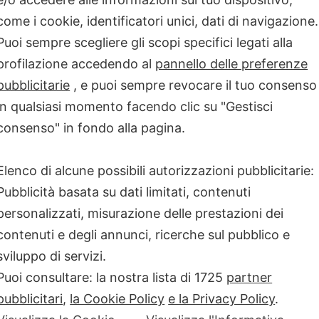
dato i Bollini conseguiti dagli
come i cookie, identificatori unici, dati di navigazione.
unteggio totale ottenuto nella
Puoi sempre scegliere gli scopi specifici legati alla
itativi di particolare rilevanza
 iniziative e progetti particolari
profilazione accedendo al
pannello delle preferenze
pubblicitarie
, e puoi sempre revocare il tuo consenso
in qualsiasi momento facendo clic su "Gestisci
enza di: specialità cliniche che
trasversali ai due generi che
consenso" in fondo alla pagina.
tezza dei percorsi diagnostico-
nare gender-oriented, l’offerta di
la donna a supporto dei percorsi
Elenco di alcune possibili autorizzazioni pubblicitarie:
enza sociale) e infine il livello
Pubblicità basata su dati limitati, contenuti
nza fisica e verbale.
personalizzati, misurazione delle prestazioni dei
to un riconoscimento speciale a
contenuti e degli annunci, ricerche sul pubblico e
per l’impegno e l’entusiasmo a
sviluppo di servizi.
Puoi consultare: la nostra lista di
1725
partner
gli ospedali premiati, suddivisi
pubblicitari
,
la Cookie Policy
e la Privacy Policy
.