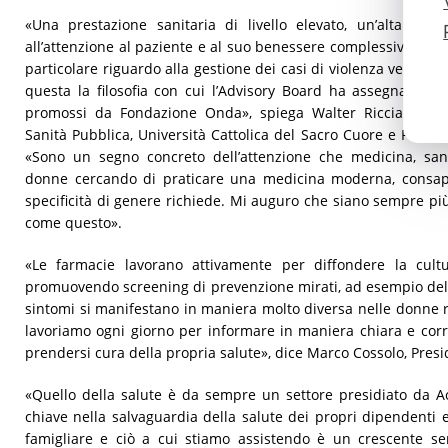
«Una prestazione sanitaria di livello elevato, un’alta comp
all’attenzione al paziente e al suo benessere complessivo decli
particolare riguardo alla gestione dei casi di violenza verso le 
questa la filosofia con cui l’Advisory Board ha assegnato a
promossi da Fondazione Onda», spiega Walter Ricciardi, Pr
Sanità Pubblica, Università Cattolica del Sacro Cuore e Presi
«Sono un segno concreto dell’attenzione che medicina, sani
donne cercando di praticare una medicina moderna, consape
specificità di genere richiede. Mi auguro che siano sempre più 
come questo».
«Le farmacie lavorano attivamente per diffondere la cult
promuovendo screening di prevenzione mirati, ad esempio delle
sintomi si manifestano in maniera molto diversa nelle donne r
lavoriamo ogni giorno per informare in maniera chiara e cor
prendersi cura della propria salute», dice Marco Cossolo, Pres
«Quello della salute è da sempre un settore presidiato da 
chiave nella salvaguardia della salute dei propri dipendenti 
famigliare e ciò a cui stiamo assistendo è un crescente sen