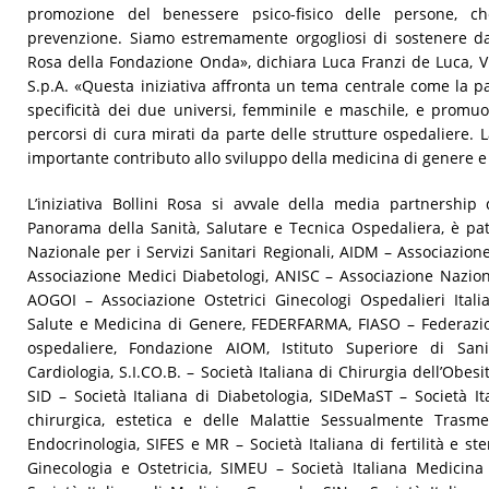
promozione del benessere psico-fisico delle persone, che
prevenzione. Siamo estremamente orgogliosi di sostenere da di
Rosa della Fondazione Onda», dichiara Luca Franzi de Luca, V
S.p.A. «Questa iniziativa affronta un tema centrale come la p
specificità dei due universi, femminile e maschile, e promu
percorsi di cura mirati da parte delle strutture ospedaliere
importante contributo allo sviluppo della medicina di genere e 
L’iniziativa Bollini Rosa si avvale della media partnershi
Panorama della Sanità, Salutare e Tecnica Ospedaliera, è p
Nazionale per i Servizi Sanitari Regionali, AIDM – Associazio
Associazione Medici Diabetologi, ANISC – Associazione Naziona
AOGOI – Associazione Ostetrici Ginecologi Ospedalieri Itali
Salute e Medicina di Genere, FEDERFARMA, FIASO – Federazion
ospedaliere, Fondazione AIOM, Istituto Superiore di Sani
Cardiologia, S.I.CO.B. – Società Italiana di Chirurgia dell’Obes
SID – Società Italiana di Diabetologia, SIDeMaST – Società I
chirurgica, estetica e delle Malattie Sessualmente Trasme
Endocrinologia, SIFES e MR – Società Italiana di fertilità e ster
Ginecologia e Ostetricia, SIMEU – Società Italiana Medici