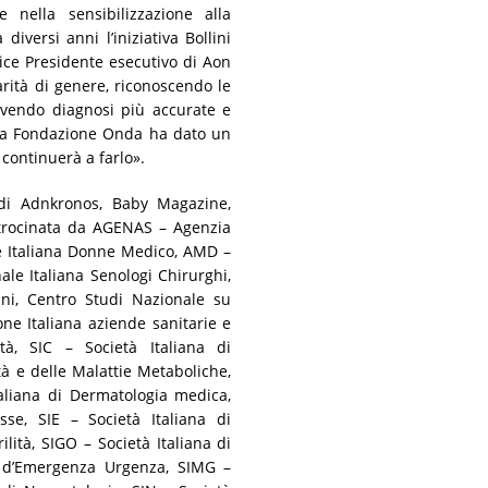
 nella sensibilizzazione alla
versi anni l’iniziativa Bollini
ice Presidente esecutivo di Aon
arità di genere, riconoscendo le
ovendo diagnosi più accurate e
. La Fondazione Onda ha dato un
continuerà a farlo».
p di Adnkronos, Baby Magazine,
atrocinata da AGENAS – Agenzia
ne Italiana Donne Medico, AMD –
le Italiana Senologi Chirurghi,
ani, Centro Studi Nazionale su
e Italiana aziende sanitarie e
tà, SIC – Società Italiana di
ità e delle Malattie Metaboliche,
taliana di Dermatologia medica,
sse, SIE – Società Italiana di
ilità, SIGO – Società Italiana di
na d’Emergenza Urgenza, SIMG –