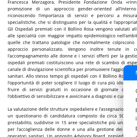
Francesca Merzagora, Presidente Fondazione Onda «rinn
promozione di un approccio gender-oriented all’interno 
riconoscendo l’importanza di servizi e percorsi a misur
specialistiche, che si distinguano per la qualità e l’appropria
Gli Ospedali premiati con il Bollino Rosa vengono valutati all
alle specialità con maggior impatto epidemiologico nell’ambit
quelle che trattano patologie che normalmente colpiscono
approccio personalizzato. Vengono inoltre tenute in co
l’accompagnamento alle donne e i servizi offerti per la gestio
ospedali premiati costituiscono una rete di scambio di espe
canale di divulgazione scientifica per promuovere l’aggiorname
sanitari. Allo stesso tempo gli ospedali con il Bollino Rosa r
l’opportunità di poter scegliere il luogo di cura più idoneo a
fruire di servizi gratuiti in occasione di giornate dedica
l’obbiettivo di sensibilizzare e avvicinare a diagnosi e cure app
La valutazione delle strutture ospedaliere e l’assegnazione dei
un questionario di candidatura composto da circa 500 do
prestabilito, suddivise in 15 aree specialistiche più una sezi
per l’accoglienza delle donne e una alla gestione dei casi 
operatori sanitari. Un apposito Advisory Board, presieduto da