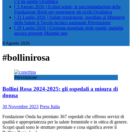
c’è da sapere
Oculistica
[ 3 Agosto 2026 ]
Eclissi solare, le raccomandazioni della
Fondazione Bietti per proteggere gli occhi
Oculistica
[ 31 Luglio 2026 ]
Salute respiratoria, insediato al Ministero
della Salute il Tavolo tecnico nazionale
Prevenzione
[ 29 Luglio 2026 ]
Giornata mondiale delle epatiti, malattia
ancora presente
Malattie rare
9 Agosto 2026
#bollinirosa
Prevenzione
Bollini Rosa 2024-2025: gli ospedali a misura di
donna
30 Novembre 2023
Press Italia
Fondazione Onda ha premiato 367 ospedali che offrono servizi di
qualità e appropriatezza per la salute femminile e in ottica di genere.
Scopri quali sono le strutture premiate e cosa significa avere il