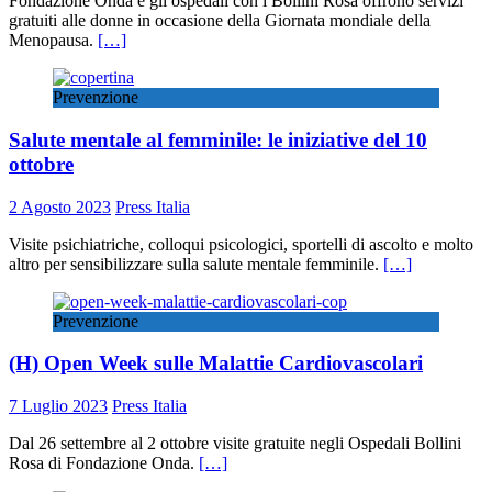
Fondazione Onda e gli ospedali con i Bollini Rosa offrono servizi
gratuiti alle donne in occasione della Giornata mondiale della
Menopausa.
[…]
Prevenzione
Salute mentale al femminile: le iniziative del 10
ottobre
2 Agosto 2023
Press Italia
Visite psichiatriche, colloqui psicologici, sportelli di ascolto e molto
altro per sensibilizzare sulla salute mentale femminile.
[…]
Prevenzione
(H) Open Week sulle Malattie Cardiovascolari
7 Luglio 2023
Press Italia
Dal 26 settembre al 2 ottobre visite gratuite negli Ospedali Bollini
Rosa di Fondazione Onda.
[…]