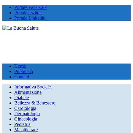
Portale Facebook
Portale Twitter
Portale Linkedin
Home
Pubblicità
Contatti
Informativa Sociale
Alimentazione
Diabete
Bellezza & Benessere
Cardiologia
Dermatologia
Ginecologia
Pediatria
Malattie rare