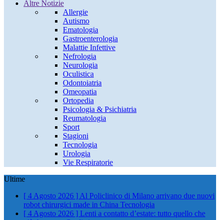
Altre Notizie
Allergie
Autismo
Ematologia
Gastroenterologia
Malattie Infettive
Nefrologia
Neurologia
Oculistica
Odontoiatria
Omeopatia
Ortopedia
Psicologia & Psichiatria
Reumatologia
Sport
Stagioni
Tecnologia
Urologia
Vie Respiratorie
Ultime
[ 4 Agosto 2026 ]
Al Policlinico di Milano arrivano due nuovi
robot chirurgici made in China
Tecnologia
[ 4 Agosto 2026 ]
Lenti a contatto d’estate: tutto quello che