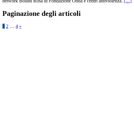
network Bollini Rosa di Fondazione Onda e centri antiviolenza.
[…]
Paginazione degli articoli
1
2
…
4
»