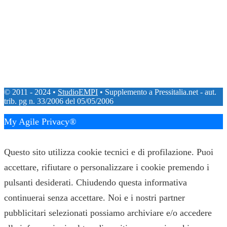
© 2011 - 2024 •
StudioEMPI
• Supplemento a Pressitalia.net - aut.
trib. pg n. 33/2006 del 05/05/2006
My Agile Privacy®
✕
Questo sito utilizza cookie tecnici e di profilazione. Puoi
accettare, rifiutare o personalizzare i cookie premendo i
pulsanti desiderati. Chiudendo questa informativa
continuerai senza accettare. Noi e i nostri partner
pubblicitari selezionati possiamo archiviare e/o accedere