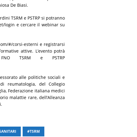
hiosa De Biasi.
li Ordini TSRM e PSTRP si potranno
et/login e cercare il webinar su
com/#/corsi-esterni e registrarsi
formative attive. L’evento potrà
la FNO TSRM e PSTRP
essorato alle politiche sociali e
di reumatologia, del Collegio
glia, Federazione italiana medici
rio malattie rare, dell’Alleanza
i.
SANITARI
#TSRM