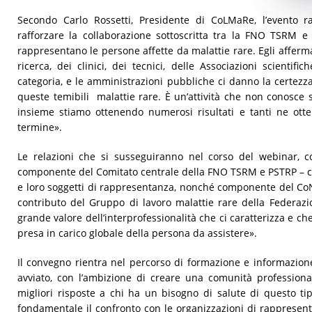
Secondo Carlo Rossetti, Presidente di CoLMaRe, l’evento r
rafforzare la collaborazione sottoscritta tra la FNO TSRM e
rappresentano le persone affette da malattie rare. Egli afferma
ricerca, dei clinici, dei tecnici, delle Associazioni scientifi
categoria, e le amministrazioni pubbliche ci danno la certezza 
queste temibili malattie rare. È un’attività che non conosce so
insieme stiamo ottenendo numerosi risultati e tanti ne ot
termine».
Le relazioni che si susseguiranno nel corso del webinar, 
componente del Comitato centrale della FNO TSRM e PSTRP – co
e loro soggetti di rappresentanza, nonché componente del Co
contributo del Gruppo di lavoro malattie rare della Federazi
grande valore dell’interprofessionalità che ci caratterizza e 
presa in carico globale della persona da assistere».
Il convegno rientra nel percorso di formazione e informazi
avviato, con l’ambizione di creare una comunità professiona
migliori risposte a chi ha un bisogno di salute di questo tip
fondamentale il confronto con le organizzazioni di rappresent