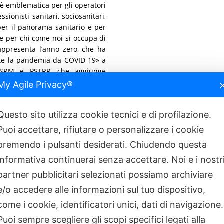
a, è emblematica per gli operatori
sionisti sanitari, sociosanitari,
 per il panorama sanitario e per
, e per chi come noi si occupa di
rappresenta l’anno zero, che ha
te la pandemia da COVID-19» a
 TSRM e PSTRP, che aggiunge
 sul contributo che i nostri
My Agile Privacy®
ogie sono tra le più fragili: chi
sibilizzazione nei confronti di
Questo sito utilizza cookie tecnici e di profilazione.
 territoriale dei percorsi di cura
Puoi accettare, rifiutare o personalizzare i cookie
premendo i pulsanti desiderati. Chiudendo questa
colpisce meno di 5 persone su
 e punto di riferimento per la
informativa continuerai senza accettare. Noi e i nostr
 più di 6 mila malattie rare, ma
partner pubblicitari selezionati possiamo archiviare
ore a 10 mila. La realtà per chi
e/o accedere alle informazioni sul tuo dispositivo,
he compromettono la qualità della
si si dedicano. L’incontro del 20
come i cookie, identificatori unici, dati di navigazione.
tenza e cura di queste persone
Puoi sempre scegliere gli scopi specifici legati alla