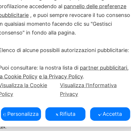
profilazione accedendo al
pannello delle preferenze
ttie reumatiche rare, spesso senza
pubblicitarie
, e puoi sempre revocare il tuo consenso
focalizzare l’attenzione sulle
in qualsiasi momento facendo clic su "Gestisci
ative delle malattie legate al
sMaRa, che insieme ad ANMAR e
consenso" in fondo alla pagina.
e svolge un ruolo di supporto
r la prevenzione, la cura delle
Elenco di alcune possibili autorizzazioni pubblicitarie:
fetto da disfunzioni del sistema
Puoi consultare: la nostra lista di
partner pubblicitari
,
borazione tra le organizzazioni
la Cookie Policy
e la Privacy Policy
.
e patologie reumatologiche, ci
o non diagnosticate o manchevoli
Visualizza la Cookie
Visualizza l'Informativa
Policy
Privacy
li, punta all’importanza e alla
utano a delineare un approccio
Personalizza
Rifiuta
Accetta
 confronto multi dimensionale
endo altresì agli specialisti una
te».