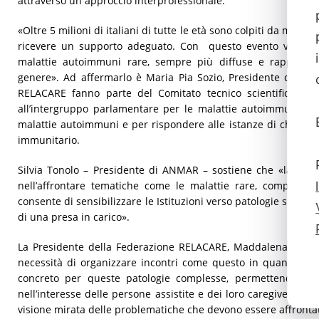
attraverso un approccio interprofessionale.
«Oltre 5 milioni di italiani di tutte le età sono colpiti da mala
ricevere un supporto adeguato. Con questo evento vogliamo 
malattie autoimmuni rare, sempre più diffuse e rappresent
genere». Ad affermarlo è Maria Pia Sozio, Presidente di A
RELACARE fanno parte del Comitato tecnico scientifico, ch
all’intergruppo parlamentare per le malattie autoimmuni, pe
malattie autoimmuni e per rispondere alle istanze di chi è af
immunitario.
Silvia Tonolo – Presidente di ANMAR – sostiene che «la colla
nell’affrontare tematiche come le malattie rare, comprese l
consente di sensibilizzare le Istituzioni verso patologie spess
di una presa in carico».
La Presidente della Federazione RELACARE, Maddalena Pelagal
necessità di organizzare incontri come questo in quanto «ai
concreto per queste patologie complesse, permettendo un
nell’interesse delle persone assistite e dei loro caregiver, forn
visione mirata delle problematiche che devono essere affronta