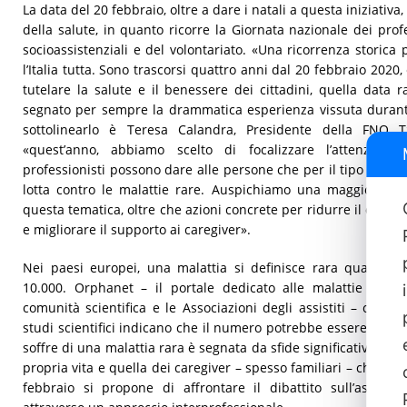
La data del 20 febbraio, oltre a dare i natali a questa iniziativ
della salute, in quanto ricorre la Giornata nazionale dei profes
socioassistenziali e del volontariato. «Una ricorrenza storica
l’Italia tutta. Sono trascorsi quattro anni dal 20 febbraio 2020
tutelare la salute e il benessere dei cittadini, quella data 
segnato per sempre la drammatica esperienza vissuta duran
sottolinearlo è Teresa Calandra, Presidente della FNO
«quest’anno, abbiamo scelto di focalizzare l’attenzione
professionisti possono dare alle persone che per il tipo di patol
lotta contro le malattie rare. Auspichiamo una maggiore sen
questa tematica, oltre che azioni concrete per ridurre il divario
e migliorare il supporto ai caregiver».
Nei paesi europei, una malattia si definisce rara quando 
10.000. Orphanet – il portale dedicato alle malattie rare
comunità scientifica e le Associazioni degli assistiti – conta
studi scientifici indicano che il numero potrebbe essere superi
soffre di una malattia rara è segnata da sfide significative, c
propria vita e quella dei caregiver – spesso familiari – che a es
febbraio si propone di affrontare il dibattito sull’assis