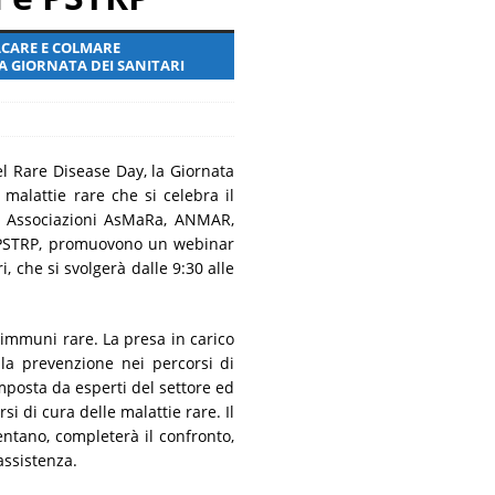
ncora presente
MALATTIE RARE
ACARE E COLMARE
A GIORNATA DEI SANITARI
l Rare Disease Day, la Giornata
malattie rare che si celebra il
e Associazioni AsMaRa, ANMAR,
 PSTRP, promuovono un webinar
i, che si svolgerà dalle 9:30 alle
oimmuni rare. La presa in carico
ella prevenzione nei percorsi di
mposta da esperti del settore ed
i di cura delle malattie rare. Il
sentano, completerà il confronto,
assistenza.