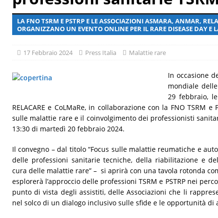
[ 29 Luglio 2026 ]
Giornata mondiale delle epatiti, malattia a
LA FNO TSRM E PSTRP E LE ASSOCIAZIONI ASMARA, ANMAR, REL
ORGANIZZANO UN EVENTO ONLINE PER IL RARE DISEASE DAY E L
17 Febbraio 2024
Press Italia
Malattie rare
In occasione de
mondiale delle 
29 febbraio, l
RELACARE e CoLMaRe, in collaborazione con la FNO TSRM e
sulle malattie rare e il coinvolgimento dei professionisti sanitar
13:30 di martedì 20 febbraio 2024.
Il convegno – dal titolo “Focus sulle malattie reumatiche e aut
delle professioni sanitarie tecniche, della riabilitazione e d
cura delle malattie rare” – si aprirà con una tavola rotonda co
esplorerà l’approccio delle professioni TSRM e PSTRP nei percors
punto di vista degli assistiti, delle Associazioni che li rappre
nel solco di un dialogo inclusivo sulle sfide e le opportunità di 