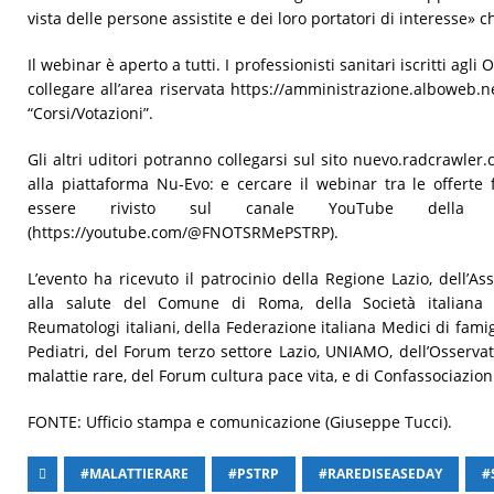
vista delle persone assistite e dei loro portatori di interesse» c
Il webinar è aperto a tutti. I professionisti sanitari iscritti ag
collegare all’area riservata https://amministrazione.alboweb.n
“Corsi/Votazioni”.
Gli altri uditori potranno collegarsi sul sito nuevo.radcrawler.
alla piattaforma Nu-Evo: e cercare il webinar tra le offerte 
essere rivisto sul canale YouTube del
(https://youtube.com/@FNOTSRMePSTRP).
L’evento ha ricevuto il patrocinio della Regione Lazio, dell’Ass
alla salute del Comune di Roma, della Società italiana 
Reumatologi italiani, della Federazione italiana Medici di fami
Pediatri, del Forum terzo settore Lazio, UNIAMO, dell’Osservato
malattie rare, del Forum cultura pace vita, e di Confassociazion
FONTE: Ufficio stampa e comunicazione (Giuseppe Tucci).
#MALATTIERARE
#PSTRP
#RAREDISEASEDAY
#