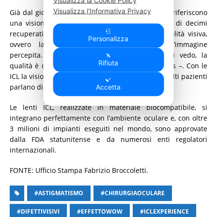
Visualizza la Cookie Policy
Visualizza l'Informativa Privacy
Già dal giorno successivo all’intervento i pazienti riferiscono
una visione nitida e definita. Oltre alla quantità di decimi
recuperati, ciò che distingue la tecnica è la qualità visiva,
Personalizza
ovvero la limpidezza e la precisione dell’immagine
percepita. “La quantità visiva è quanti decimi vedo, la
Rifiuta
qualità è come li vedo – sottolinea il dott. Bisantis –. Con le
ICL la visione è pulita e luminosa fin da subito: molti pazienti
parlano di un vero ‘effetto wow’”.
Accetta
Le lenti ICL, realizzate in materiale biocompatibile, si
integrano perfettamente con l’ambiente oculare e, con oltre
3 milioni di impianti eseguiti nel mondo, sono approvate
dalla FDA statunitense e da numerosi enti regolatori
internazionali.
FONTE: Ufficio Stampa Fabrizio Broccoletti.
#ASTIGMATISMO
#CHIRURGIAOCULARE
#DIFETTIVISIVI
#EFFETTOWOW
#ICLEXPERIENCE