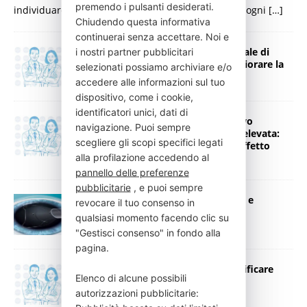
premendo i pulsanti desiderati.
individuare la soluzione più sicura ed efficace per ogni
[…]
Chiudendo questa informativa
continuerai senza accettare. Noi e
Cheratocono: dal congresso mondiale di
i nostri partner pubblicitari
Firenze nuove prospettive per migliorare la
selezionati possiamo archiviare e/o
vista anche con le lenti ICL
accedere alle informazioni sul tuo
29 Aprile 2026
Press Italia
dispositivo, come i cookie,
identificatori unici, dati di
Lenti ICL, Mularoni: “Recupero visivo
navigazione. Puoi sempre
rapidissimo e qualità della visione elevata:
scegliere gli scopi specifici legati
molti pazienti parlano di un vero effetto
alla profilazione accedendo al
wow”
pannello delle preferenze
24 Marzo 2026
Press Italia
pubblicitarie
, e puoi sempre
Lenti ICL per miopia, astigmatismo e
revocare il tuo consenso in
ipermetropia
qualsiasi momento facendo clic su
19 Dicembre 2025
Press Italia
"Gestisci consenso" in fondo alla
pagina.
Lenti ICL: visione nitida senza modificare
Elenco di alcune possibili
l’occhio
autorizzazioni pubblicitarie:
30 Ottobre 2025
Press Italia