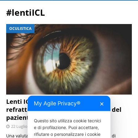
#lentiICL
OCULISTICA
Lenti ICL, Prigione: “La chirurgia
My Agile Privacy®
✕
refrattiva oggi si sceglie su misura del
paziente”
Questo sito utilizza cookie tecnici
22 Luglio 2026
Press Italia
e di profilazione. Puoi accettare,
rifiutare o personalizzare i cookie
Una valutazione approfondita dell’occhio consente di