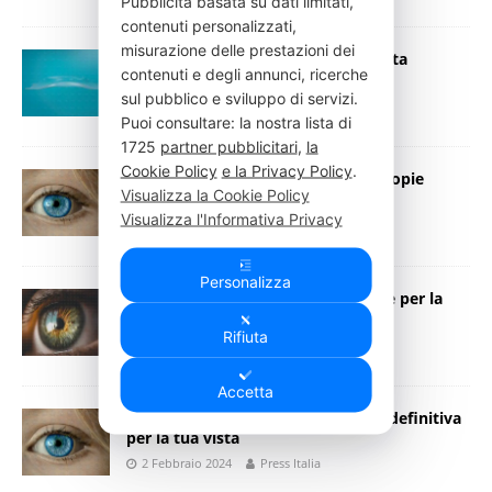
Pubblicità basata su dati limitati,
contenuti personalizzati,
misurazione delle prestazioni dei
Lenti ICL: la rivoluzione per una vista
contenuti e degli annunci, ricerche
perfetta
sul pubblico e sviluppo di servizi.
19 Marzo 2025
Press Italia
Puoi consultare: la nostra lista di
1725
partner pubblicitari
,
la
Cookie Policy
e la Privacy Policy
.
Lenti ICL: Soluzione Efficace per Miopie
Visualizza la Cookie Policy
Moderate
Visualizza l'Informativa Privacy
25 Gennaio 2025
Press Italia
Personalizza
Lenti ICL: La Soluzione Permanente per la
Correzione della Miopia
Rifiuta
29 Maggio 2024
Press Italia
Accetta
Lenti intraoculari ICL: la soluzione definitiva
per la tua vista
2 Febbraio 2024
Press Italia