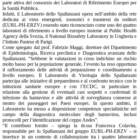
parte attiva del consorzio dei Laboratori di Riferimento Europei per
la Sanità Pubblica.
Infatti, il Laboratorio dello Spallanzani opera nell’ambito della rete
dedicata ai virus emergenti, zoonotici e trasmessi da roditori
(EURL‑PH‑ERZV) essendo stato riconosciuto come uno dei quattro
laboratori di riferimento a livello europeo insieme al Public Health
Agency della Svezia, il National Biosafety Laboratory in Ungheria e
l’Istituto Pasteur di Parigi.
Come spiegato dal prof. Fabrizio Maggi, direttore del Dipartimento
di Epidemiologia, Ricerca preclinica e Diagnostica avanzata dello
Spallanzani, “Sebbene le valutazioni in corso indichino un rischio
molto basso per la popolazione generale, l’evento ha reso opportuno
il rafforzamento delle attività di preparazione e coordinamento a
livello europeo. Il Laboratorio di Virologia dello Spallanzani
partecipa alle iniziative di preparedness e al confronto tecnico con le
istituzioni sanitarie europee e con l’ECDC, in particolare in
relazione alla gestione di eventuali casi sospetti o confermati di
infezione da hantavirus e alle attività di sorveglianza connesse al
rientro dei passeggeri nei Paesi europei. In questo ambito, il
Laboratorio ha messo a disposizione competenze specialistiche nel
campo della diagnostica molecolare degli hantavirus, inclusi
protocolli per l’identificazione del ceppo Andes”.
“Il contributo fornito – spiega la dr.ssa Francesca Colavita,
responsabile per lo Spallanzani del gruppo EURL‑PH‑ERZV – si
inserisce in un contesto di collaborazione tra i quattro laboratori