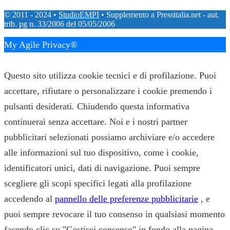
© 2011 - 2024 •
StudioEMPI
• Supplemento a Pressitalia.net - aut.
trib. pg n. 33/2006 del 05/05/2006
My Agile Privacy®
✕
Questo sito utilizza cookie tecnici e di profilazione. Puoi
accettare, rifiutare o personalizzare i cookie premendo i
pulsanti desiderati. Chiudendo questa informativa
continuerai senza accettare. Noi e i nostri partner
pubblicitari selezionati possiamo archiviare e/o accedere
alle informazioni sul tuo dispositivo, come i cookie,
identificatori unici, dati di navigazione. Puoi sempre
scegliere gli scopi specifici legati alla profilazione
accedendo al
pannello delle preferenze pubblicitarie
, e
puoi sempre revocare il tuo consenso in qualsiasi momento
facendo clic su "Gestisci consenso" in fondo alla pagina.