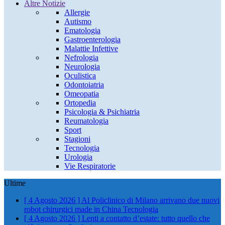
Altre Notizie
Allergie
Autismo
Ematologia
Gastroenterologia
Malattie Infettive
Nefrologia
Neurologia
Oculistica
Odontoiatria
Omeopatia
Ortopedia
Psicologia & Psichiatria
Reumatologia
Sport
Stagioni
Tecnologia
Urologia
Vie Respiratorie
Ultime
[ 4 Agosto 2026 ]
Al Policlinico di Milano arrivano due nuovi
robot chirurgici made in China
Tecnologia
[ 4 Agosto 2026 ]
Lenti a contatto d’estate: tutto quello che