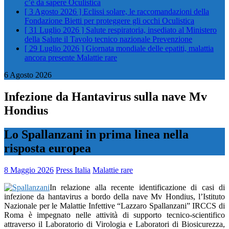
c’è da sapere
Oculistica
[ 3 Agosto 2026 ]
Eclissi solare, le raccomandazioni della
Fondazione Bietti per proteggere gli occhi
Oculistica
[ 31 Luglio 2026 ]
Salute respiratoria, insediato al Ministero
della Salute il Tavolo tecnico nazionale
Prevenzione
[ 29 Luglio 2026 ]
Giornata mondiale delle epatiti, malattia
ancora presente
Malattie rare
6 Agosto 2026
Infezione da Hantavirus sulla nave Mv
Hondius
Lo Spallanzani in prima linea nella
risposta europea
8 Maggio 2026
Press Italia
Malattie rare
In relazione alla recente identificazione di casi di
infezione da hantavirus a bordo della nave Mv Hondius, l’Istituto
Nazionale per le Malattie Infettive “Lazzaro Spallanzani” IRCCS di
Roma è impegnato nelle attività di supporto tecnico‑scientifico
attraverso il Laboratorio di Virologia e Laboratori di Biosicurezza,