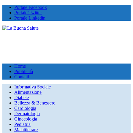
Portale Facebook
Portale Twitter
Portale Linkedin
Home
Pubblicità
Contatti
Informativa Sociale
Alimentazione
Diabete
Bellezza & Benessere
Cardiologia
Dermatologia
Ginecologia
Pediatria
Malattie rare