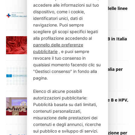
accedere alle informazioni sul tuo
Dallo Spallanzani l’aggiornamento delle linee
dispositivo, come i cookie,
guida sulla dengue
identificatori unici, dati di
15 Gennaio 2026
Press Italia
navigazione. Puoi sempre
scegliere gli scopi specifici legati
alla profilazione accedendo al
Prima terapia genica per l’emofilia B in Italia
al Policlinico di Milano
pannello delle preferenze
pubblicitarie
, e puoi sempre
5 Dicembre 2025
Press Italia
revocare il tuo consenso in
qualsiasi momento facendo clic su
Cornea artificiale: Lazio leader in Italia per
"Gestisci consenso" in fondo alla
centri convenzionati
pagina.
10 Settembre 2025
Press Italia
Elenco di alcune possibili
autorizzazioni pubblicitarie:
Vaccinazione adolescenti: Meningite B e HPV,
Pubblicità basata su dati limitati,
una sfida nazionale
contenuti personalizzati,
10 Settembre 2025
Press Italia
misurazione delle prestazioni dei
contenuti e degli annunci, ricerche
sul pubblico e sviluppo di servizi.
La SIN si unisce alla SItI: preoccupazione per