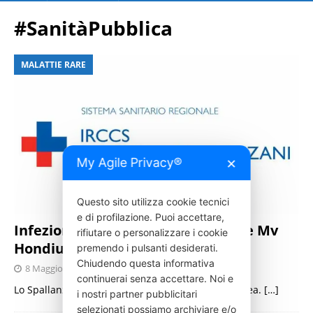
#SanitàPubblica
MALATTIE RARE
My Agile Privacy®
✕
Questo sito utilizza cookie tecnici
e di profilazione. Puoi accettare,
Infezione da Hantavirus sulla nave Mv
rifiutare o personalizzare i cookie
Hondius
premendo i pulsanti desiderati.
Chiudendo questa informativa
8 Maggio 2026
Press Italia
continuerai senza accettare. Noi e
Lo Spallanzani in prima linea nella risposta europea.
[…]
i nostri partner pubblicitari
selezionati possiamo archiviare e/o