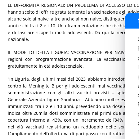
LE DIFFORMITÀ REGIONALI: UN PROBLEMA DI ACCESSO ED EQUI
hanno scelto di offrire gratuitamente la vaccinazione agli adoles
alcune solo ai naive, altre anche ai non naive, distinguendo tra 
anni e chi tra i 2 e i 10. Una frammentazione che rischia di c
e di lasciare scoperti molti adolescenti. Da qui la necessità 
nazionale.
IL MODELLO DELLA LIGURIA: VACCINAZIONE PER NAIVE E NON
regioni con programmazione avanzata. La vaccinazione co
gratuitamente in età adolescenziale.
“In Liguria, dagli ultimi mesi del 2023, abbiamo introdotto l’off
contro la Meningite B per gli adolescenti mai vaccinati, al 1
somministrazione con gli altri vaccini previsti – spiega il P
Generale Azienda Ligure Sanitaria – Abbiamo inoltre esteso la
immunizzati tra i 2 e i 10 anni, prevedendo una dose di rich
indica oltre 20mila dosi somministrate nei primi due anni: 
copertura intorno al 43%, con un incremento dell’84% rispett
nei già vaccinati registriamo un raddoppio delle somminist
L’ampliamento dell’offerta va di pari passo con il rafforzame