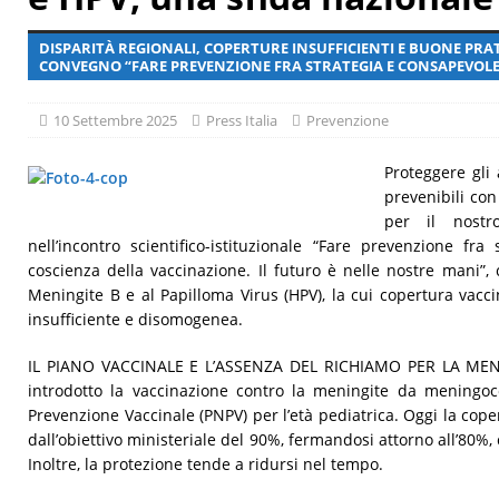
[ 29 Luglio 2026 ]
Giornata mondiale delle epatiti, malattia a
DISPARITÀ REGIONALI, COPERTURE INSUFFICIENTI E BUONE PRA
CONVEGNO “FARE PREVENZIONE FRA STRATEGIA E CONSAPEVOL
10 Settembre 2025
Press Italia
Prevenzione
Proteggere gli 
prevenibili con
per il nost
nell’incontro scientifico-istituzionale “Fare prevenzione fra
coscienza della vaccinazione. Il futuro è nelle nostre mani”, 
Meningite B e al Papilloma Virus (HPV), la cui copertura vacc
insufficiente e disomogenea.
IL PIANO VACCINALE E L’ASSENZA DEL RICHIAMO PER LA MENING
introdotto la vaccinazione contro la meningite da meningo
Prevenzione Vaccinale (PNPV) per l’età pediatrica. Oggi la cop
dall’obiettivo ministeriale del 90%, fermandosi attorno all’80%,
Inoltre, la protezione tende a ridursi nel tempo.