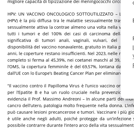
migliore capacità di tipizzazione dei meningococchi circolanti”.
HPV: UN VACCINO ONCOLOGICO SOTTOUTILIZZATO – L’infezi
(HPV) è la più diffusa tra le malattie sessualmente trasmesse
sessualmente attiva la contrae almeno una volta nella vita. Il 
tutti i tumori e del 100% dei casi di carcinoma della cerv
significativa di tumori anali, vaginali, vulvari, del pen
disponibilità del vaccino nonavalente, gratuito in Italia per rag
anni, le coperture restano insufficienti. Nel 2023, nelle ragazze
completo si ferma al 45,39%, nei coetanei maschi al 39,35%. A
l’OMS, la copertura femminile è del 69,57%, lontana dall’obie
dall’UE con lo Europe’s Beating Cancer Plan per eliminare il can
“Il vaccino contro il Papilloma Virus è l’unico vaccino oncolog
per l’Epatite B e ha un ruolo cruciale nella prevenzione di
evidenzia il Prof. Massimo Andreoni – In alcune parti del mo
cancro dell’utero, patologia molto frequente nella donna. L’in
può causare lesioni precancerose e tumori. Vaccinare i più gio
è utile anche negli adulti, poiché protegge da un’infezion
possibile contrarre durante l’intero arco della vita sessualmente