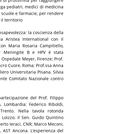
li e di prossimità per raggiungere
lga pediatri, medici di medicina
i scuole e farmacie, per rendere
l territorio
nsapevolezza: la coscienza della
a Aristea International con il
on Maria Rosaria Campitiello,
per Meningite B e HPV è stata
, Ospedale Meyer, Firenze; Prof.
Sacro Cuore, Roma; Prof.ssa Anna
ero Universitaria Pisana. Silvia
dente Comitato Nazionale contro
partecipazione del Prof. Filippo
, Lombardia; Federico Riboldi,
Trento. Nella tavola rotonda
a Loizzo; il Sen. Guido Quintino
oberto Ieraci, CNR; Marco Meconi,
, AST Ancona. L’esperienza del