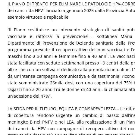
IL PIANO DI TRENTO PER ELIMINARE LE PATOLOGIE HPV-CORRELA
dei cancri da HPV” lanciato a gennaio 2025 dalla Provincia Au
esempio virtuoso e replicabile.
“Il Piano costituisce un intervento strategico di sanità pu
vaccinale e rafforza la prevenzione – sottolinea Maria 
Dipartimento di Prevenzione dell’Azienda sanitaria della Pr
programma prevede il recupero attivo dei non vaccinati e l’
maschi fino a 30 anni e femmine fino a 40 anni. La vaccinazio
stata facilitata con sedute settimanali presso i 9 centri della 
oltre che con un software dedicato alla prenotazione online. L
da un’intensa campagna comunicativa e da testimonial riconosc
state somministrate 26mila dosi, con una copertura del 75% tr
ragazzi fino a 20 anni. Tra le donne di 40 anni, la chiamata a
un’adesione del 47%”.
LA SFIDA PER IL FUTURO: EQUITÀ E CONSAPEVOLEZZA – Le differen
di copertura rendono urgente un cambio di passo: dall’in
meningite B nel PNPV e nei LEA, alla realizzazione di un Pian
dei cancri da HPV con campagne di recupero attivo dei non