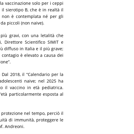
 la vaccinazione solo per i ceppi
 sierotipo B, che è in realtà il
B non è contemplata né per gli
da piccoli (non naive).
più gravi, con una letalità che
 Direttore Scientifico SIMIT e
 diffuso in Italia e il più grave;
di contagio è elevato a causa dei
ione”.
l 2018, il “Calendario per la
adolescenti naive; nel 2025 ha
o il vaccino in età pediatrica.
d’età particolarmente esposta al
 protezione nel tempo, perciò il
uità di immunità, proteggere le
of. Andreoni.