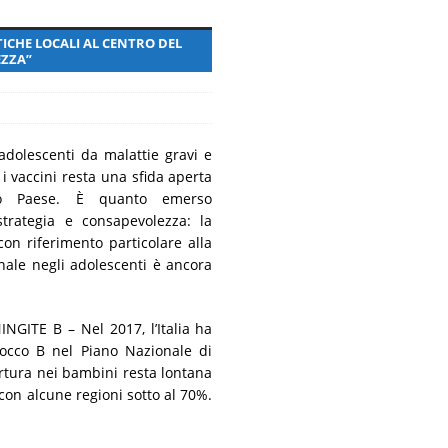
ncora presente
MALATTIE RARE
TICHE LOCALI AL CENTRO DEL
EZZA”
adolescenti da malattie gravi e
 i vaccini resta una sfida aperta
ro Paese. È quanto emerso
 strategia e consapevolezza: la
con riferimento particolare alla
inale negli adolescenti è ancora
ITE B – Nel 2017, l’Italia ha
cocco B nel Piano Nazionale di
ertura nei bambini resta lontana
 con alcune regioni sotto al 70%.