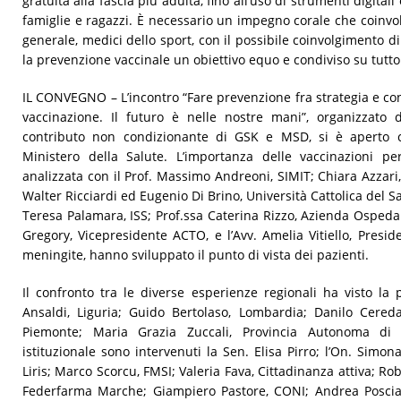
gratuità alla fascia più adulta, fino all’uso di strumenti digita
famiglie e ragazzi. È necessario un impegno corale che coinvo
generale, medici dello sport, con il possibile coinvolgimento d
la prevenzione vaccinale un obiettivo equo e condiviso su tutto i
IL CONVEGNO – L’incontro “Fare prevenzione fra strategia e co
vaccinazione. Il futuro è nelle nostre mani”, organizzato d
contributo non condizionante di GSK e MSD, si è aperto c
Ministero della Salute. L’importanza delle vaccinazioni 
analizzata con il Prof. Massimo Andreoni, SIMIT; Chiara Azzari
Walter Ricciardi ed Eugenio Di Brino, Università Cattolica del 
Teresa Palamara, ISS; Prof.ssa Caterina Rizzo, Azienda Ospedali
Gregory, Vicepresidente ACTO, e l’Avv. Amelia Vitiello, Presi
meningite, hanno sviluppato il punto di vista dei pazienti.
Il confronto tra le diverse esperienze regionali ha visto la 
Ansaldi, Liguria; Guido Bertolaso, Lombardia; Danilo Cereda
Piemonte; Maria Grazia Zuccali, Provincia Autonoma di 
istituzionale sono intervenuti la Sen. Elisa Pirro; l’On. Simon
Liris; Marco Scorcu, FMSI; Valeria Fava, Cittadinanza attiva; R
Federfarma Marche; Giampiero Pastore, CONI; Andrea Poscia