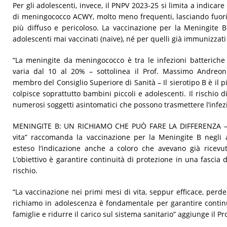
Per gli adolescenti, invece, il PNPV 2023-25 si limita a indicare
di meningococco ACWY, molto meno frequenti, lasciando fuori il
più diffuso e pericoloso. La vaccinazione per la Meningite 
adolescenti mai vaccinati (naive), né per quelli già immunizzati 
“La meningite da meningococco è tra le infezioni batteriche 
varia dal 10 al 20% – sottolinea il Prof. Massimo Andreoni,
membro del Consiglio Superiore di Sanità – Il sierotipo B è il più
colpisce soprattutto bambini piccoli e adolescenti. Il rischio 
numerosi soggetti asintomatici che possono trasmettere l’infez
MENINGITE B: UN RICHIAMO CHE PUÒ FARE LA DIFFERENZA – Da
vita” raccomanda la vaccinazione per la Meningite B negli 
esteso l’indicazione anche a coloro che avevano già ricevut
L’obiettivo è garantire continuità di protezione in una fascia 
rischio.
“La vaccinazione nei primi mesi di vita, seppur efficace, perde
richiamo in adolescenza è fondamentale per garantire contin
famiglie e ridurre il carico sul sistema sanitario” aggiunge il Pr