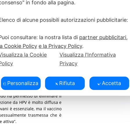
consenso" in fondo alla pagina.
one da Papilloma Virus Umano
Elenco di alcune possibili autorizzazioni pubblicitarie:
: circa l’80% della popolazione
virus è responsabile del 9,4% di
ice uterina, oltre a una quota
Puoi consultare: la nostra lista di
partner pubblicitari
,
e e orofaringei. Nonostante la
azze e ragazzi a partire dagli 11
la Cookie Policy
e la Privacy Policy
.
 dodicenni (coorte 2011) il ciclo
Visualizza la Cookie
Visualizza l'Informativa
 15 anni, età di riferimento per
Policy
Privacy
ttivo del 90% fissato dall’OMS e
cro da HPV entro il 2030.
Personalizza
Rifiuta
Accetta
ico disponibile insieme a quello
 tumori femminili e maschili –
ndo ha permesso di eliminare il
fezione da HPV è molto diffusa e
vani è essenziale, ma il vaccino
e sessualmente trasmessa che è
 attiva”.