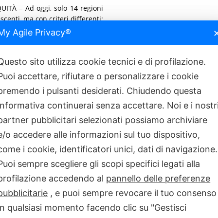
TÀ – Ad oggi, solo 14 regioni
centi, ma con criteri differenti:
chi è stato vaccinato sotto i due
My Agile Privacy®
ompromettere l’equità di accesso
di uniformare l’offerta su scala
Questo sito utilizza cookie tecnici e di profilazione.
Puoi accettare, rifiutare o personalizzare i cookie
 NAIVE – La Liguria è tra le
premendo i pulsanti desiderati. Chiudendo questa
ntro la Meningite B è offerta
informativa continuerai senza accettare. Noi e i nostr
partner pubblicitari selezionati possiamo archiviare
erta attiva e gratuita del vaccino
e/o accedere alle informazioni sul tuo dispositivo,
4°-15° anno di età, anche in co-
rof. Filippo Ansaldi, Direttore
come i cookie, identificatori unici, dati di navigazione.
 protezione agli adolescenti già
Puoi sempre scegliere gli scopi specifici legati alla
iamo. La proiezione a fine 2025
nei 15-16enni ci attendiamo una
profilazione accedendo al
pannello delle preferenze
o al 2024. Anche per i richiami
pubblicitarie
, e puoi sempre revocare il tuo consenso
razioni tra il 2024 e il 2025.
in qualsiasi momento facendo clic su "Gestisci
nto della sorveglianza e con una