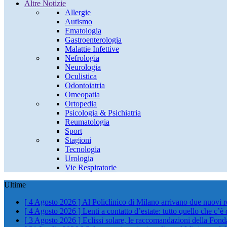
Altre Notizie
Allergie
Autismo
Ematologia
Gastroenterologia
Malattie Infettive
Nefrologia
Neurologia
Oculistica
Odontoiatria
Omeopatia
Ortopedia
Psicologia & Psichiatria
Reumatologia
Sport
Stagioni
Tecnologia
Urologia
Vie Respiratorie
Ultime
[ 4 Agosto 2026 ]
Al Policlinico di Milano arrivano due nuovi 
[ 4 Agosto 2026 ]
Lenti a contatto d’estate: tutto quello che c’è
[ 3 Agosto 2026 ]
Eclissi solare, le raccomandazioni della Fond