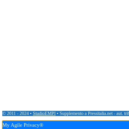
© 2011 - 2024 •
StudioEMPI
• Supplemento a Pressitalia.net - aut. tr
My Agile Privacy®