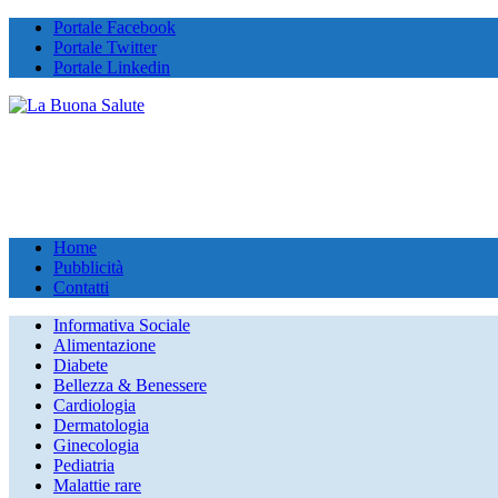
Portale Facebook
Portale Twitter
Portale Linkedin
Home
Pubblicità
Contatti
Informativa Sociale
Alimentazione
Diabete
Bellezza & Benessere
Cardiologia
Dermatologia
Ginecologia
Pediatria
Malattie rare