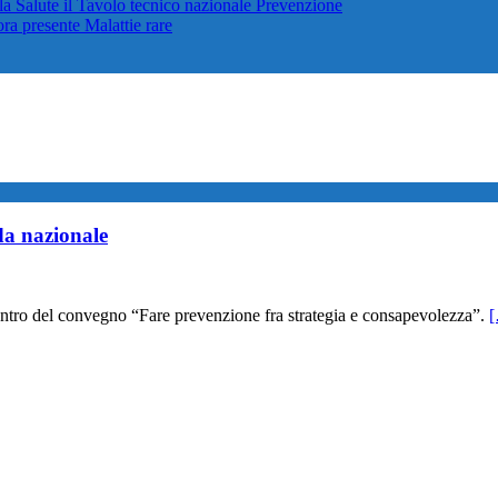
lla Salute il Tavolo tecnico nazionale
Prevenzione
cora presente
Malattie rare
da nazionale
 centro del convegno “Fare prevenzione fra strategia e consapevolezza”.