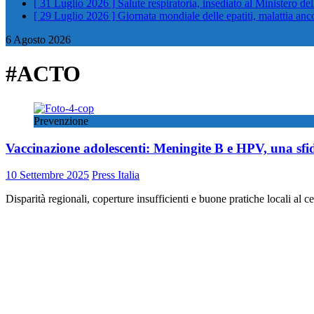
[ 31 Luglio 2026 ]
Salute respiratoria, insediato al Ministero de
[ 29 Luglio 2026 ]
Giornata mondiale delle epatiti, malattia an
6 Agosto 2026
#ACTO
Prevenzione
Vaccinazione adolescenti: Meningite B e HPV, una sfi
10 Settembre 2025
Press Italia
Disparità regionali, coperture insufficienti e buone pratiche locali al