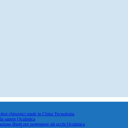
robot chirurgici made in China
Tecnologia
 da sapere
Oculistica
azione Bietti per proteggere gli occhi
Oculistica