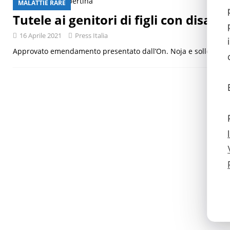
MALATTIE RARE
[ 29 Luglio 2026 ]
Giornata mondiale delle epatiti, malattia a
Tutele ai genitori di figli con disabil
16 Aprile 2021
Press Italia
Approvato emendamento presentato dall’On. Noja e sollecita