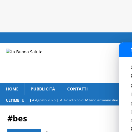
HOME
PUBBLICITÀ
CONTATTI
[ 4 Agosto 2026 ]
Al Policlinico di Milano arrivano due nuovi 
ULTIME
[ 4 Agosto 2026 ]
Lenti a contatto d’estate: tutto quello che c
#bes
[ 3 Agosto 2026 ]
Eclissi solare, le raccomandazioni della Fon
[ 31 Luglio 2026 ]
Salute respiratoria, insediato al Ministero d