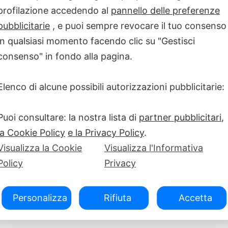
profilazione accedendo al
pannello delle preferenze
ncora presente
MALATTIE RARE
ità e BES
pubblicitarie
, e puoi sempre revocare il tuo consenso
in qualsiasi momento facendo clic su "Gestisci
to da OMaR.
[…]
consenso" in fondo alla pagina.
Elenco di alcune possibili autorizzazioni pubblicitarie:
Puoi consultare: la nostra lista di
partner pubblicitari
,
la Cookie Policy
e la Privacy Policy
.
Visualizza la Cookie
Visualizza l'Informativa
Policy
Privacy
Personalizza
Rifiuta
Accetta