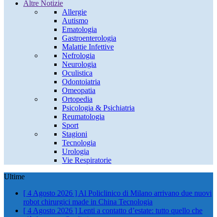
Altre Notizie
Allergie
Autismo
Ematologia
Gastroenterologia
Malattie Infettive
Nefrologia
Neurologia
Oculistica
Odontoiatria
Omeopatia
Ortopedia
Psicologia & Psichiatria
Reumatologia
Sport
Stagioni
Tecnologia
Urologia
Vie Respiratorie
Ultime
[ 4 Agosto 2026 ]
Al Policlinico di Milano arrivano due nuovi
robot chirurgici made in China
Tecnologia
[ 4 Agosto 2026 ]
Lenti a contatto d’estate: tutto quello che