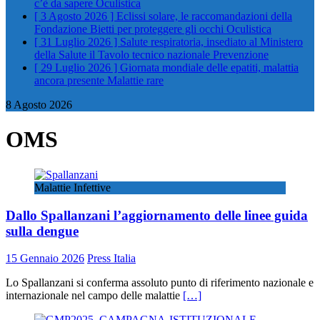
c’è da sapere
Oculistica
[ 3 Agosto 2026 ]
Eclissi solare, le raccomandazioni della
Fondazione Bietti per proteggere gli occhi
Oculistica
[ 31 Luglio 2026 ]
Salute respiratoria, insediato al Ministero
della Salute il Tavolo tecnico nazionale
Prevenzione
[ 29 Luglio 2026 ]
Giornata mondiale delle epatiti, malattia
ancora presente
Malattie rare
8 Agosto 2026
OMS
Malattie Infettive
Dallo Spallanzani l’aggiornamento delle linee guida
sulla dengue
15 Gennaio 2026
Press Italia
Lo Spallanzani si conferma assoluto punto di riferimento nazionale e
internazionale nel campo delle malattie
[…]