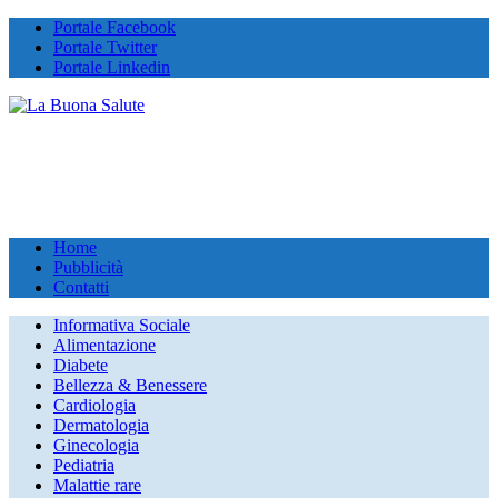
Portale Facebook
Portale Twitter
Portale Linkedin
Home
Pubblicità
Contatti
Informativa Sociale
Alimentazione
Diabete
Bellezza & Benessere
Cardiologia
Dermatologia
Ginecologia
Pediatria
Malattie rare