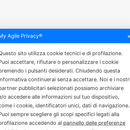
My Agile Privacy®
Questo sito utilizza cookie tecnici e di profilazione.
Puoi accettare, rifiutare o personalizzare i cookie
premendo i pulsanti desiderati. Chiudendo questa
informativa continuerai senza accettare. Noi e i nostr
partner pubblicitari selezionati possiamo archiviare
e/o accedere alle informazioni sul tuo dispositivo,
robot chirurgici made in China
TECNOLOGIA
come i cookie, identificatori unici, dati di navigazione.
’è da sapere
OCULISTICA
Puoi sempre scegliere gli scopi specifici legati alla
dazione Bietti per proteggere gli occhi
OCULISTICA
profilazione accedendo al
pannello delle preferenze
ella Salute il Tavolo tecnico nazionale
PREVENZIONE