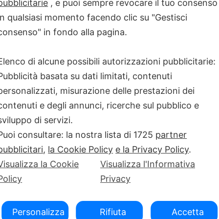
pubblicitarie
, e puoi sempre revocare il tuo consenso
ncora presente
MALATTIE RARE
ppello per la
in qualsiasi momento facendo clic su "Gestisci
consenso" in fondo alla pagina.
Elenco di alcune possibili autorizzazioni pubblicitarie:
alattie del Fegato.
[…]
Pubblicità basata su dati limitati, contenuti
personalizzati, misurazione delle prestazioni dei
contenuti e degli annunci, ricerche sul pubblico e
sviluppo di servizi.
Puoi consultare: la nostra lista di
1725
partner
pubblicitari
,
la Cookie Policy
e la Privacy Policy
.
Visualizza la Cookie
Visualizza l'Informativa
Policy
Privacy
Personalizza
Rifiuta
Accetta