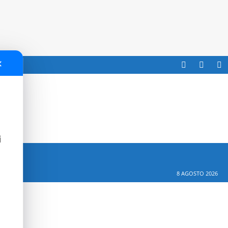
✕
i
8 AGOSTO 2026