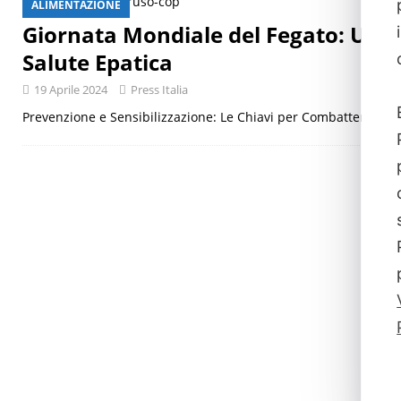
ALIMENTAZIONE
[ 29 Luglio 2026 ]
Giornata mondiale delle epatiti, malattia a
Giornata Mondiale del Fegato: Un A
Salute Epatica
19 Aprile 2024
Press Italia
Prevenzione e Sensibilizzazione: Le Chiavi per Combattere le M