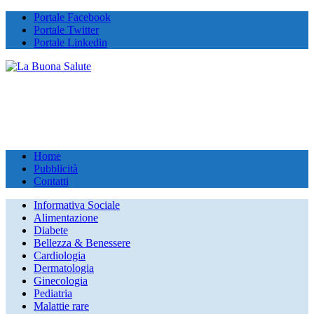
Portale Facebook
Portale Twitter
Portale Linkedin
Home
Pubblicità
Contatti
Informativa Sociale
Alimentazione
Diabete
Bellezza & Benessere
Cardiologia
Dermatologia
Ginecologia
Pediatria
Malattie rare