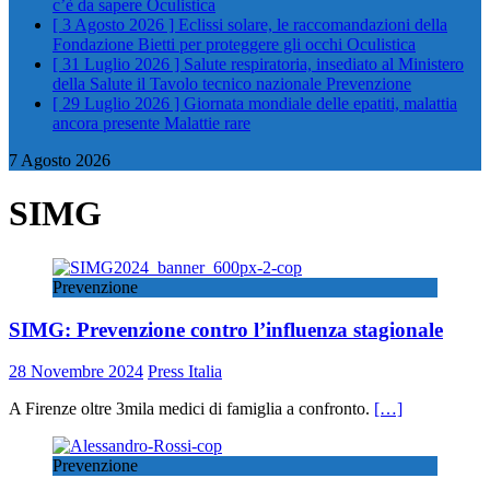
c’è da sapere
Oculistica
[ 3 Agosto 2026 ]
Eclissi solare, le raccomandazioni della
Fondazione Bietti per proteggere gli occhi
Oculistica
[ 31 Luglio 2026 ]
Salute respiratoria, insediato al Ministero
della Salute il Tavolo tecnico nazionale
Prevenzione
[ 29 Luglio 2026 ]
Giornata mondiale delle epatiti, malattia
ancora presente
Malattie rare
7 Agosto 2026
SIMG
Prevenzione
SIMG: Prevenzione contro l’influenza stagionale
28 Novembre 2024
Press Italia
A Firenze oltre 3mila medici di famiglia a confronto.
[…]
Prevenzione