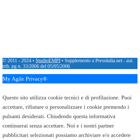
© 2011 - 2024 •
StudioEMPI
• Supplemento a Pressitalia.net - aut.
trib. pg n. 33/2006 del 05/05/2006
My Agile Privacy®
✕
Questo sito utilizza cookie tecnici e di profilazione. Puoi
accettare, rifiutare o personalizzare i cookie premendo i
pulsanti desiderati. Chiudendo questa informativa
continuerai senza accettare. Noi e i nostri partner
pubblicitari selezionati possiamo archiviare e/o accedere