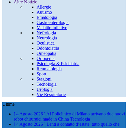
Altre Notizie
Allergie
Autismo
Ematologia
Gastroenterologia
Malattie Infettive
Nefrologia
Neurologia
Oculistica
Odontoiatria
Omeopatia
Ortopedia
Psicologia & Psichiatria
Reumatologia
Sport
Stagioni
Tecnologia
Urologia
Vie Respiratorie
Ultime
[ 4 Agosto 2026 ]
Al Policlinico di Milano arrivano due nuovi
robot chirurgici made in China
Tecnologia
[ 4 Agosto 2026 ]
Lenti a contatto d’estate: tutto quello che