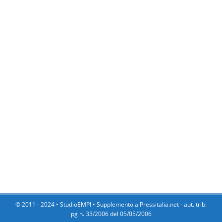
© 2011 - 2024 •
StudioEMPI
• Supplemento a Pressitalia.net - aut. trib.
pg n. 33/2006 del 05/05/2006