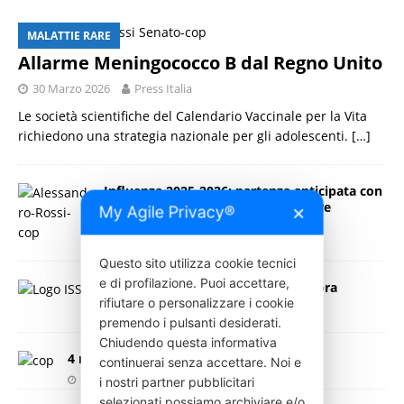
MALATTIE RARE
Allarme Meningococco B dal Regno Unito
30 Marzo 2026
Press Italia
Le società scientifiche del Calendario Vaccinale per la Vita
richiedono una strategia nazionale per gli adolescenti.
[…]
Influenza 2025-2026: partenza anticipata con
860mila casi tra ottobre e novembre
My Agile Privacy®
✕
26 Novembre 2025
Press Italia
Questo sito utilizza cookie tecnici
e di profilazione. Puoi accettare,
Morbillo in Italia: uno su dieci è ancora
rifiutare o personalizzare i cookie
vulnerabile nel 2025
premendo i pulsanti desiderati.
1 Agosto 2025
Press Italia
Chiudendo questa informativa
4 marzo: Giornata Mondiale contro l’HPV
continuerai senza accettare. Noi e
3 Marzo 2025
Press Italia
i nostri partner pubblicitari
selezionati possiamo archiviare e/o