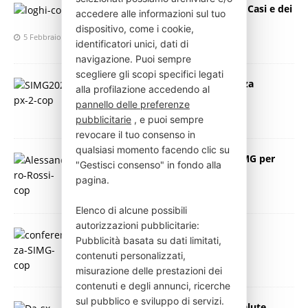
Emergenza Influenza: Aumento dei Casi e dei
accedere alle informazioni sul tuo
Ricoveri
dispositivo, come i cookie,
5 Febbraio 2025
Press Italia
identificatori unici, dati di
navigazione. Puoi sempre
scegliere gli scopi specifici legati
SIMG: Prevenzione contro l’influenza
alla profilazione accedendo al
stagionale
pannello delle preferenze
28 Novembre 2024
Press Italia
pubblicitarie
, e puoi sempre
revocare il tuo consenso in
qualsiasi momento facendo clic su
Covid: le raccomandazioni della SIMG per
"Gestisci consenso" in fondo alla
proteggere i soggetti fragili
pagina.
22 Agosto 2023
Press Italia
Elenco di alcune possibili
autorizzazioni pubblicitarie:
Herpes Zoster
Pubblicità basata su dati limitati,
27 Maggio 2023
Press Italia
contenuti personalizzati,
misurazione delle prestazioni dei
contenuti e degli annunci, ricerche
sul pubblico e sviluppo di servizi.
Vaccinazione come strumento di salute