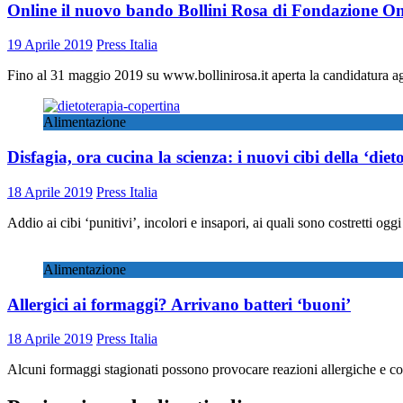
Online il nuovo bando Bollini Rosa di Fondazione Ond
19 Aprile 2019
Press Italia
Fino al 31 maggio 2019 su www.bollinirosa.it aperta la candidatura agl
Alimentazione
Disfagia, ora cucina la scienza: i nuovi cibi della ‘diet
18 Aprile 2019
Press Italia
Addio ai cibi ‘punitivi’, incolori e insapori, ai quali sono costretti oggi
Alimentazione
Allergici ai formaggi? Arrivano batteri ‘buoni’
18 Aprile 2019
Press Italia
Alcuni formaggi stagionati possono provocare reazioni allergiche e c