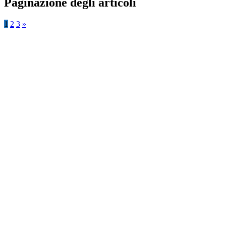
Paginazione degli articoli
1
2
3
»