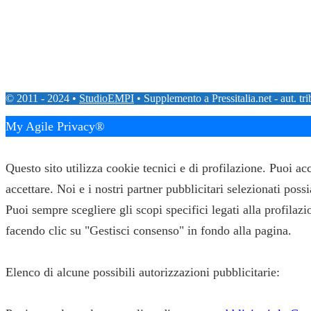
© 2011 - 2024 •
StudioEMPI
• Supplemento a Pressitalia.net - aut. tr
My Agile Privacy®
✕
Questo sito utilizza cookie tecnici e di profilazione. Puoi a
accettare. Noi e i nostri partner pubblicitari selezionati pos
Puoi sempre scegliere gli scopi specifici legati alla profila
facendo clic su "Gestisci consenso" in fondo alla pagina.
Elenco di alcune possibili autorizzazioni pubblicitarie: