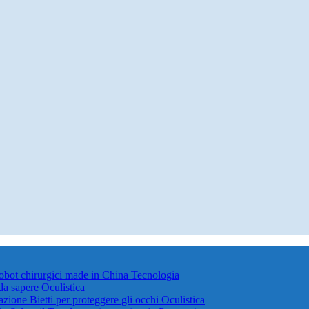
robot chirurgici made in China
Tecnologia
 da sapere
Oculistica
azione Bietti per proteggere gli occhi
Oculistica