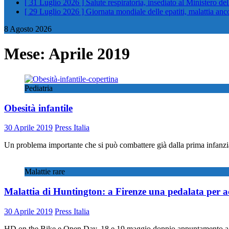
[ 31 Luglio 2026 ]
Salute respiratoria, insediato al Ministero de
[ 29 Luglio 2026 ]
Giornata mondiale delle epatiti, malattia an
8 Agosto 2026
Mese:
Aprile 2019
Pediatria
Obesità infantile
30 Aprile 2019
Press Italia
Un problema importante che si può combattere già dalla prima infanzia
Malattie rare
Malattia di Huntington: a Firenze una pedalata per a
30 Aprile 2019
Press Italia
HD on the Bike e Open Day, 18 e 19 maggio doppio appuntamento a F