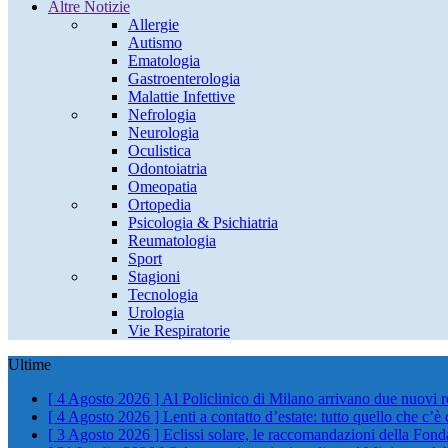
Altre Notizie
Allergie
Autismo
Ematologia
Gastroenterologia
Malattie Infettive
Nefrologia
Neurologia
Oculistica
Odontoiatria
Omeopatia
Ortopedia
Psicologia & Psichiatria
Reumatologia
Sport
Stagioni
Tecnologia
Urologia
Vie Respiratorie
Ultime
[ 4 Agosto 2026 ]
Al Policlinico di Milano arrivano due nuovi 
[ 4 Agosto 2026 ]
Lenti a contatto d’estate: tutto quello che c’è
[ 3 Agosto 2026 ]
Eclissi solare, le raccomandazioni della Fond