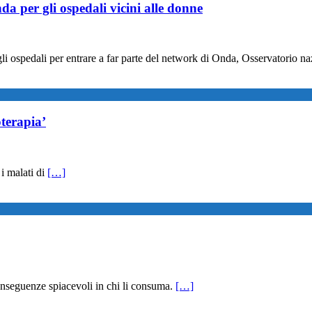
a per gli ospedali vicini alle donne
i ospedali per entrare a far parte del network di Onda, Osservatorio naz
oterapia’
 i malati di
[…]
onseguenze spiacevoli in chi li consuma.
[…]