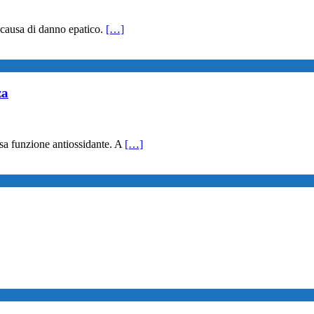
a causa di danno epatico.
[…]
za
iosa funzione antiossidante. A
[…]