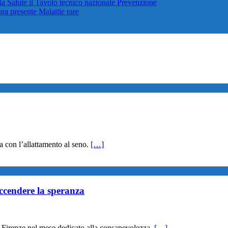
lla Salute il Tavolo tecnico nazionale
Prevenzione
cora presente
Malattie rare
 con l’allattamento al seno.
[…]
ccendere la speranza
irenze nel mese dedicato alla consapevolezza.
[…]