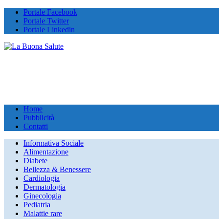
Portale Facebook
Portale Twitter
Portale Linkedin
Home
Pubblicità
Contatti
Informativa Sociale
Alimentazione
Diabete
Bellezza & Benessere
Cardiologia
Dermatologia
Ginecologia
Pediatria
Malattie rare