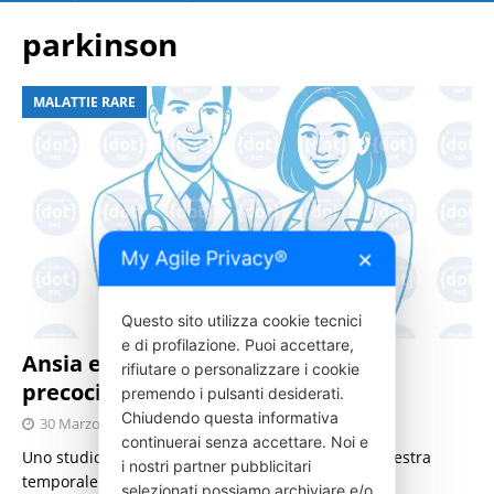
parkinson
MALATTIE RARE
My Agile Privacy®
✕
Questo sito utilizza cookie tecnici
e di profilazione. Puoi accettare,
Ansia e depressione come segnali
rifiutare o personalizzare i cookie
precoci del Parkinson
premendo i pulsanti desiderati.
Chiudendo questa informativa
30 Marzo 2026
Press Italia
continuerai senza accettare. Noi e
Uno studio dell’IRCCS Neuromed individua una finestra
i nostri partner pubblicitari
temporale di dieci anni.
[…]
selezionati possiamo archiviare e/o