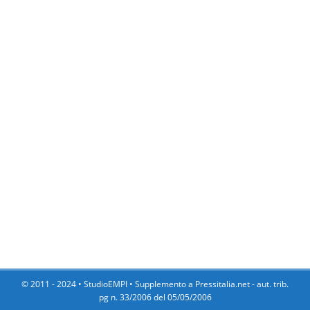
© 2011 - 2024 •
StudioEMPI
• Supplemento a Pressitalia.net - aut. trib.
pg n. 33/2006 del 05/05/2006