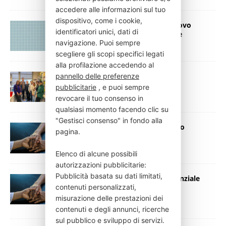
accedere alle informazioni sul tuo
dispositivo, come i cookie,
Centro DEMED a Villa Dante: un nuovo
identificatori unici, dati di
orizzonte per la cura delle demenze
navigazione. Puoi sempre
30 Giugno 2025
Press Italia
scegliere gli scopi specifici legati
alla profilazione accedendo al
pannello delle preferenze
D-serina, l’aminoacido che ritarda
l’insorgenza del Parkinson
pubblicitarie
, e puoi sempre
1 Febbraio 2024
Press Italia
revocare il tuo consenso in
qualsiasi momento facendo clic su
"Gestisci consenso" in fondo alla
La TMS uno strumento in più contro
pagina.
Parkinson e Alzheimer
4 Aprile 2022
Press Italia
Elenco di alcune possibili
autorizzazioni pubblicitarie:
Pubblicità basata su dati limitati,
Parkinson: individuato nuovo potenziale
contenuti personalizzati,
biomarcatore
misurazione delle prestazioni dei
20 Gennaio 2021
Press Italia
contenuti e degli annunci, ricerche
sul pubblico e sviluppo di servizi.