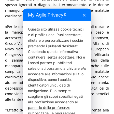
spesso ignorati o diagnosticati erroneamente, e le donne
rimangono sottorappresentate nella ricerca sulle malattie
My Agile Privacy®
✕
cardiache.
«Per le donne con obesità, i cambiamenti ormonali durante
Questo sito utilizza cookie tecnici
la menopausa possono favorire l’aumento di peso e
e di profilazione. Puoi accettare,
accrescere il rischio di infarto», afferma Mette Thomsen,
rifiutare o personalizzare i cookie
Group Vice President e Head of Global Medical Affairs di
premendo i pulsanti desiderati.
Novo Nordisk. «Le nuove evidenze presentate all’European
Chiudendo questa informativa
Congress on Obesity di quest’anno dimostrano che l’efficacia
continuerai senza accettare. Noi e
di semaglutide nelle donne nelle diverse fasi della
i nostri partner pubblicitari
menopausa va oltre la perdita di peso, agendo anche sulle
selezionati possiamo archiviare e/o
complicanze correlate all’obesità come malattie
accedere alle informazioni sul tuo
cardiovascolari e disfunzione metabolica. Ma può anche
dispositivo, come i cookie,
aiutare ad affrontare i disturbi quotidiani, quali emicrania,
identificatori unici, dati di
depressione e sintomi della menopausa. Siamo orgogliosi di
navigazione. Puoi sempre
condividere questi risultati che potrebbero portare benefici
scegliere gli scopi specifici legati
alle tante donne che convivono con l’obesità».
alla profilazione accedendo al
pannello delle preferenze
*Effetto del trattamento in caso di completa aderenza alla
pubblicitarie
, e puoi sempre