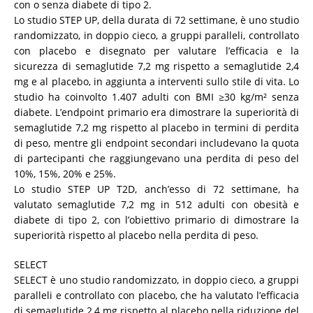
con o senza diabete di tipo 2.
Lo studio STEP UP, della durata di 72 settimane, è uno studio
randomizzato, in doppio cieco, a gruppi paralleli, controllato
con placebo e disegnato per valutare l’efficacia e la
sicurezza di semaglutide 7,2 mg rispetto a semaglutide 2,4
mg e al placebo, in aggiunta a interventi sullo stile di vita. Lo
studio ha coinvolto 1.407 adulti con BMI ≥30 kg/m² senza
diabete. L’endpoint primario era dimostrare la superiorità di
semaglutide 7,2 mg rispetto al placebo in termini di perdita
di peso, mentre gli endpoint secondari includevano la quota
di partecipanti che raggiungevano una perdita di peso del
10%, 15%, 20% e 25%.
Lo studio STEP UP T2D, anch’esso di 72 settimane, ha
valutato semaglutide 7,2 mg in 512 adulti con obesità e
diabete di tipo 2, con l’obiettivo primario di dimostrare la
superiorità rispetto al placebo nella perdita di peso.
SELECT
SELECT è uno studio randomizzato, in doppio cieco, a gruppi
paralleli e controllato con placebo, che ha valutato l’efficacia
di semaglutide 2,4 mg rispetto al placebo nella riduzione del