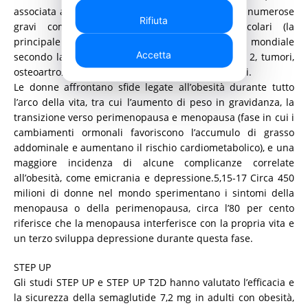
associata a un aumento del rischio di sviluppare numerose
Rifiuta
gravi complicanze, come malattie cardiovascolari (la
principale causa di morte nelle donne a livello mondiale
Accetta
secondo la World Heart Federation), diabete tipo 2, tumori,
osteoartrosi, apnea del sonno e disturbi psicologici.
Le donne affrontano sfide legate all’obesità durante tutto
l’arco della vita, tra cui l’aumento di peso in gravidanza, la
transizione verso perimenopausa e menopausa (fase in cui i
cambiamenti ormonali favoriscono l’accumulo di grasso
addominale e aumentano il rischio cardiometabolico), e una
maggiore incidenza di alcune complicanze correlate
all’obesità, come emicrania e depressione.5,15-17 Circa 450
milioni di donne nel mondo sperimentano i sintomi della
menopausa o della perimenopausa, circa l’80 per cento
riferisce che la menopausa interferisce con la propria vita e
un terzo sviluppa depressione durante questa fase.
STEP UP
Gli studi STEP UP e STEP UP T2D hanno valutato l’efficacia e
la sicurezza della semaglutide 7,2 mg in adulti con obesità,