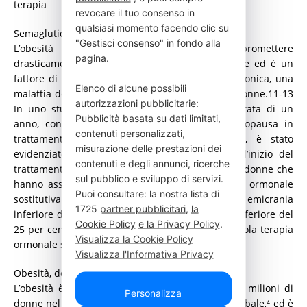
terapia
revocare il tuo consenso in
qualsiasi momento facendo clic su
Semaglutide e emicrania
"Gestisci consenso" in fondo alla
L’obesità è una malattia che può compromettere
pagina.
drasticamente la qualità della vita delle persone ed è un
fattore di rischio per lo sviluppo di emicrania cronica, una
Elenco di alcune possibili
malattia debilitante che colpisce soprattutto le donne.11-13
autorizzazioni pubblicitarie:
In uno studio statunitense real-world della durata di un
Pubblicità basata su dati limitati,
anno, condotto su oltre 34.000 donne in menopausa in
contenuti personalizzati,
trattamento con terapia ormonale sostitutiva, è stato
misurazione delle prestazioni dei
evidenziato che, a partire da sei mesi dopo l’inizio del
contenuti e degli annunci, ricerche
trattamento e per tutta la durata dello studio, le donne che
sul pubblico e sviluppo di servizi.
hanno assunto semaglutide insieme alla terapia ormonale
Puoi consultare: la nostra lista di
sostitutiva avevano un rischio di sviluppare emicrania
1725
partner pubblicitari
,
la
inferiore del 42–45 per cento e di depressione inferiore del
Cookie Policy
e la Privacy Policy
.
25 per cento rispetto alle donne trattate con la sola terapia
Visualizza la Cookie Policy
ormonale sostitutiva.
Visualizza l'Informativa Privacy
Obesità, donne e menopausa
L’obesità è una malattia che riguarda circa 504 milioni di
Personalizza
donne nel mondo, quasi 1 donna su 5 a livello globale,⁴ ed è